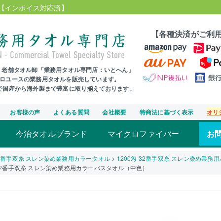
【インボイス対応済】
【各種決済がご利
年、老舗タオル卸「業務用タオル専門店：いとへん」
プロユースの業務用タオルを販売しています。
まで国産から海外製まで豊富に取り揃えております。
お客様の声
よくある質問
会社概要
特商法に基づく表示
オリ
今治タオルブランド
マイクロファイバー
お
2番手双糸 スレン染め業務用カラータオル
1200匁 32番手双糸 スレン染め業務
 32番手双糸 スレン染め業務用カラーバスタオル（中色）