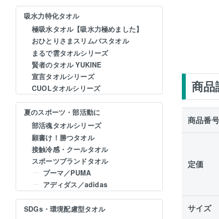
吸水力特化タオル
極吸水タオル【吸水力極めました】
おひとりさまスリムバスタオル
まるで雲タオルシリーズ
賢者のタオル YUKINE
宣言タオルシリーズ
商品
CUOLタオルシリーズ
夏のスポーツ・部活動に
商品番
部活魂タオルシリーズ
願書け！勝つタオル
接触冷感・クールタオル
スポーツブランドタオル
定価
プーマ／PUMA
アディダス／adidas
サイズ
SDGs・環境配慮型タオル