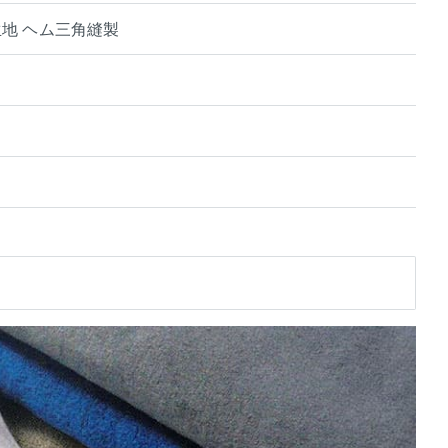
ル生地 ヘム三角縫製