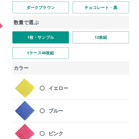
ダークブラウン
チョコレート・黒
数量で選ぶ
1枚・サンプル
12枚組
1ケース48枚組
カラー
イエロー
ブルー
ピンク