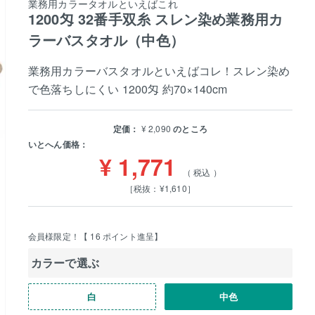
業務用カラータオルといえばこれ
1200匁 32番手双糸 スレン染め業務用カ
ラーバスタオル（中色）
業務用カラーバスタオルといえばコレ！スレン染め
で色落ちしにくい 1200匁 約70×140cm
定価：
¥
2,090
のところ
いとへん価格：
¥
1,771
税込
［税抜：¥1,610］
会員様限定！【
16
ポイント進呈】
カラーで選ぶ
白
中色