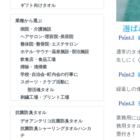
ギフト向けタオル
業種から選ぶ
病院・介護施設
ヘアサロン･理容院･美容院
整体院･整骨院･エステサロン
通常のタ
ホテル･サウナ･温泉施設･宿泊施設
飲食店・食品工場
生しにく
掃除・清掃業
学校･自治会･町内会の行事に
スポーツ・クラブ活動に
繰返しの
部活魂タオル
刺繍工場・プリント工場
抗菌防臭タオル
業務用に
デオアンテリコ抗菌防臭タオル
務用タオ
抗菌防臭シャーリングタオルハンカ
墨付き！
チ