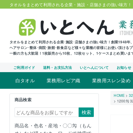
タオルをまとめて利用される企業・施設・店舗さまの強い味方！
タオルをまとめて利用される企業･施設･店舗さまの強い味方！創業1948
ヘアサロン･整体･病院･旅館･飲食店など様々な業種の皆様にお使い頂ける
一般の方も大歓迎！1枚販売から10枚、12枚セット、1ケースまとめ買い
ご利用ガイド
送料・お支払方法
いとへんについて
お知らせ
白タオル
業務用レピア織
業務用スレン染め
HOME
3
商品検索
1200匁
検索
商品名・色名・産地・〇〇匁（もん