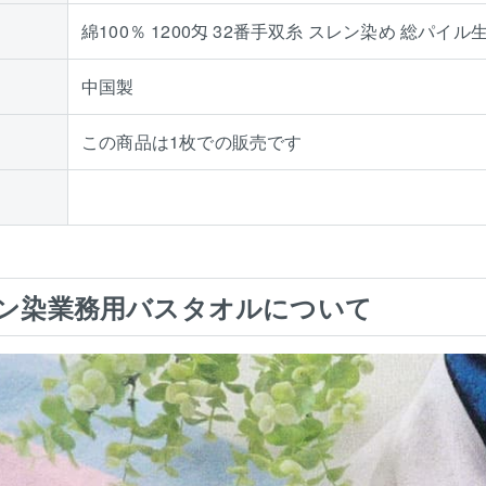
綿100％ 1200匁 32番手双糸 スレン染め 総パイ
中国製
この商品は1枚での販売です
ン染業務用バスタオルについて