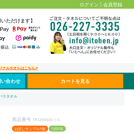
ログイン
会員登録
用いただけます】
ジナルタオルはこちら➚
問い合わせ
カートを見る
用バスタオル
商品番号
TR1200S32-1-C
お試しサンプル1枚
1200匁