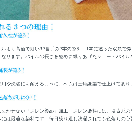
オルより高価で細い32番手の2本の糸を、1本に撚った双糸で
くなります。パイルの長さを短めに織りあげたショートパイル
使用や洗濯にも耐えるように、ヘムは三角縫製で仕上げてあり
は欠かせない「スレン染め」加工。スレン染料には、塩素系の
ルには最適な染料です。毎日繰り返し洗濯されても色落ちの心