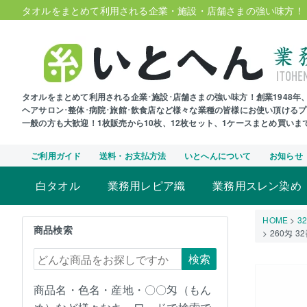
タオルをまとめて利用される企業・施設・店舗さまの強い味方！
タオルをまとめて利用される企業･施設･店舗さまの強い味方！創業1948
ヘアサロン･整体･病院･旅館･飲食店など様々な業種の皆様にお使い頂ける
一般の方も大歓迎！1枚販売から10枚、12枚セット、1ケースまとめ買い
ご利用ガイド
送料・お支払方法
いとへんについて
お知らせ
白タオル
業務用レピア織
業務用スレン染め
HOME
3
商品検索
260匁
検索
商品名・色名・産地・〇〇匁（もん