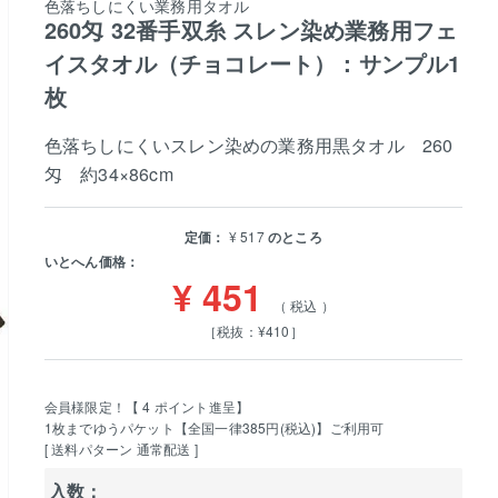
色落ちしにくい業務用タオル
260匁 32番手双糸 スレン染め業務用フェ
イスタオル（チョコレート）：サンプル1
枚
色落ちしにくいスレン染めの業務用黒タオル 260
匁 約34×86cm
定価：
¥
517
のところ
いとへん価格：
¥
451
税込
［税抜：¥410］
会員様限定！【
4
ポイント進呈】
1枚までゆうパケット【全国一律385円(税込)】ご利用可
送料パターン
通常配送
入数：