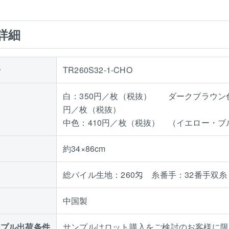
詳細
号
TR260S32-1-CHO
白：350円／枚（税抜） ダークブラウン
円／枚（税抜）
中色：410円／枚（税抜） （イエロー・
約34×86cm
総パイル生地：260匁 糸番手：32番手双
中国製
ンプル出荷条件
サンプルはロット購入をご検討のお客様に限