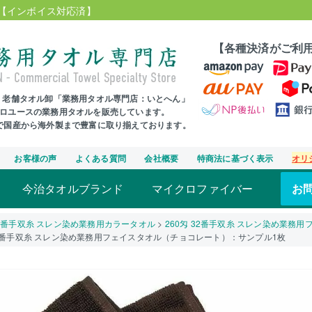
【インボイス対応済】
【各種決済がご利
年、老舗タオル卸「業務用タオル専門店：いとへん」
プロユースの業務用タオルを販売しています。
まで国産から海外製まで豊富に取り揃えております。
お客様の声
よくある質問
会社概要
特商法に基づく表示
オリ
今治タオルブランド
マイクロファイバー
お
2番手双糸 スレン染め業務用カラータオル
260匁 32番手双糸 スレン染め業務
 32番手双糸 スレン染め業務用フェイスタオル（チョコレート）：サンプル1枚