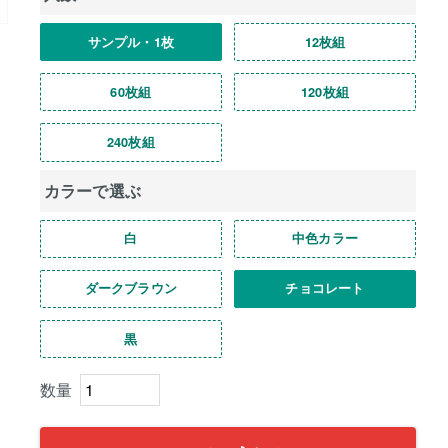
サンプル・1枚
12枚組
60枚組
120枚組
240枚組
カラーで選ぶ
白
中色カラー
ダークブラウン
チョコレート
黒