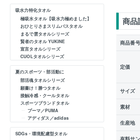
吸水力特化タオル
極吸水タオル【吸水力極めました】
商品
おひとりさまスリムバスタオル
まるで雲タオルシリーズ
賢者のタオル YUKINE
商品番
宣言タオルシリーズ
CUOLタオルシリーズ
定価
夏のスポーツ・部活動に
部活魂タオルシリーズ
願書け！勝つタオル
サイズ
接触冷感・クールタオル
スポーツブランドタオル
素材
プーマ／PUMA
アディダス／adidas
生産地
SDGs・環境配慮型タオル
有料サ