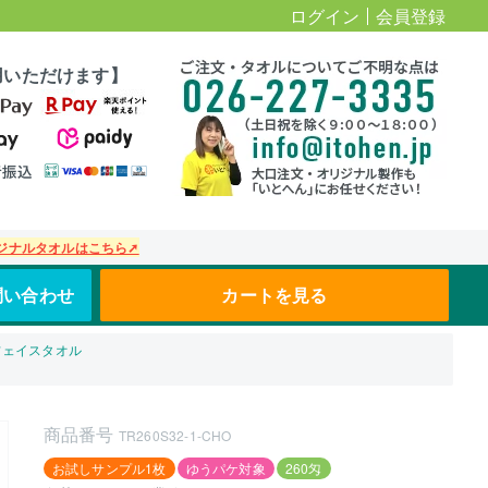
ログイン
会員登録
用いただけます】
ジナルタオルはこちら➚
問い合わせ
カートを見る
用フェイスタオル
商品番号
TR260S32-1-CHO
お試しサンプル1枚
ゆうパケ対象
260匁