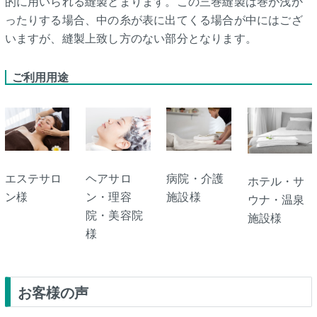
的に用いられる縫製とまります。この三巻縫製は巻が浅か
ったりする場合、中の糸が表に出てくる場合が中にはござ
いますが、縫製上致し方のない部分となります。
ご利用用途
エステサロ
ヘアサロ
病院・介護
ホテル・サ
ン様
ン・理容
施設様
ウナ・温泉
院・美容院
施設様
様
お客様の声