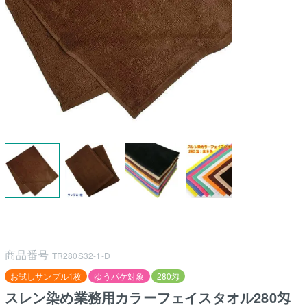
商品番号
TR280S32-1-D
お試しサンプル1枚
ゆうパケ対象
280匁
スレン染め業務用カラーフェイスタオル280匁