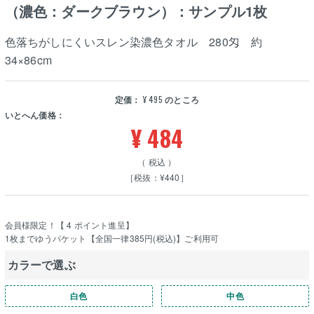
（濃色：ダークブラウン）：サンプル1枚
色落ちがしにくいスレン染濃色タオル 280匁 約
34×86cm
定価：
¥
495
のところ
いとへん価格：
¥
484
税込
［税抜：¥440］
会員様限定！【
4
ポイント進呈】
1枚までゆうパケット【全国一律385円(税込)】ご利用可
カラーで選ぶ
白色
中色