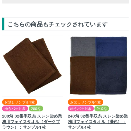
こちらの商品もチェックされています
お試しサンプル1枚
お試しサンプル1枚
ゆうパケ対象
200匁
ゆうパケ対象
240匁
200匁 32番手双糸 スレン染め業
240匁 32番手双糸 スレン染め業
務用フェイスタオル（ダークブ
務用フェイスタオル（濃色）：
ラウン）：サンプル1枚
サンプル1枚