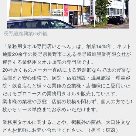
長野繊維興業㈲外観
「業務用タオル専門店いとへん」は、創業1948年、ネット
通販20余年の長野県長野市にある長野繊維興業有限会社が
運営する業務用タオル販売の専門店です。
20社近くものメーカー直結による老舗卸ならではの豊富な
品揃えと安心価格で、病院・宿泊施設・温泉施設・理美容
院・飲食店など様々な業種の企業様・店舗様にご愛用いた
だけるプロユースの業務用タオルを販売しています。
業者様の業種や形態、店舗の規模を問わず、個人の方でも1
枚からケース単位までお求めいただけます。
業務用タオルに関することや、掲載外の商品、大口注文な
どもお気軽にお問い合わせください。（担当：穂苅）