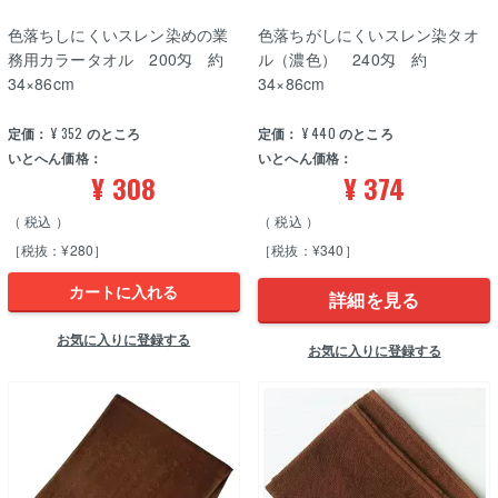
色落ちしにくいスレン染めの業
色落ちがしにくいスレン染タオ
務用カラータオル 200匁 約
ル（濃色） 240匁 約
34×86cm
34×86cm
定価：
¥
352
のところ
定価：
¥
440
のところ
いとへん価格：
いとへん価格：
¥
308
¥
374
税込
税込
［税抜：¥280］
［税抜：¥340］
カートに入れる
詳細を見る
お気に入りに登録する
お気に入りに登録する