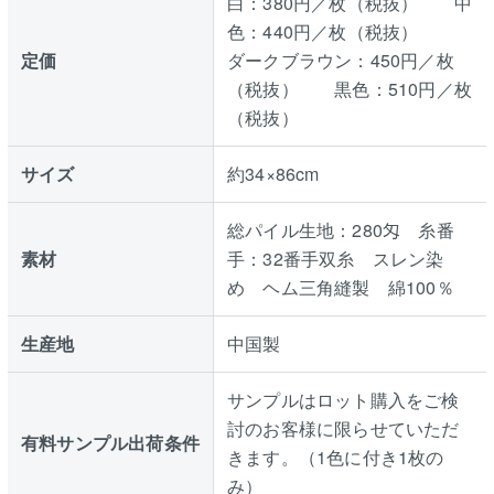
白：380円／枚（税抜） 中
色：440円／枚（税抜）
定価
ダークブラウン：450円／枚
（税抜） 黒色：510円／枚
（税抜）
サイズ
約34×86cm
総パイル生地：280匁 糸番
素材
手：32番手双糸 スレン染
め ヘム三角縫製 綿100％
生産地
中国製
サンプルはロット購入をご検
討のお客様に限らせていただ
有料サンプル出荷条件
きます。（1色に付き1枚の
み）