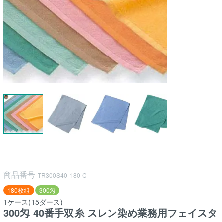
商品番号
TR300S40-180-C
180枚組
300匁
1ケース(15ダース)
300匁 40番手双糸 スレン染め業務用フェイスタ