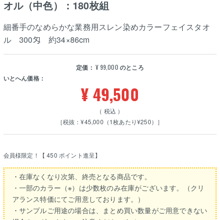
オル（中色）：180枚組
細番手のなめらかな業務用スレン染めカラーフェイスタオ
ル 300匁 約34×86cm
定価：
¥
99,000
のところ
いとへん価格：
¥
49,500
税込
［税抜：¥45,000（1枚あたり¥250）］
会員様限定！【
450
ポイント進呈】
・在庫なくなり次第、終売となる商品です。
・一部のカラー（※）は少数枚のみ在庫がございます。（クリ
アランス特価にてご用意しております。）
・サンプルご用途の場合は、まとめ買い数量がご用意できない