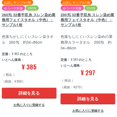
お試しサンプル1枚
お試しサンプル1枚
ゆうパケ対象
260匁
ゆうパケ対象
200匁
260匁 32番手双糸 スレン染め業
200匁 32番手双糸 スレン染め業
務用フェイスタオル（中色）：
務用フェイスタオル（中色）：
サンプル1枚
サンプル1枚
色落ちがしにくいスレン染タオ
色落ちしにくいスレン染めの業
ル 260匁 約34×86cm
務用カラータオル 200匁 約
34×86cm
定価：
¥
451
のところ
いとへん価格：
定価：
¥
341
のところ
¥
385
いとへん価格：
¥
297
税込
税込
［税抜：¥350］
［税抜：¥270］
詳細を見る
詳細を見る
お気に入りに登録する
お気に入りに登録する