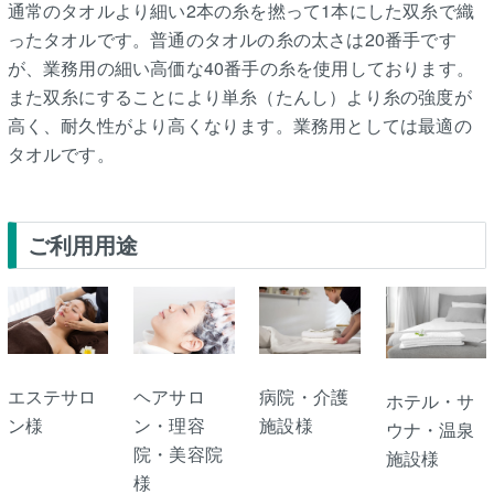
通常のタオルより細い2本の糸を撚って1本にした双糸で織
ったタオルです。普通のタオルの糸の太さは20番手です
が、業務用の細い高価な40番手の糸を使用しております。
また双糸にすることにより単糸（たんし）より糸の強度が
高く、耐久性がより高くなります。業務用としては最適の
タオルです。
ご利用用途
エステサロ
ヘアサロ
病院・介護
ホテル・サ
ン様
ン・理容
施設様
ウナ・温泉
院・美容院
施設様
様