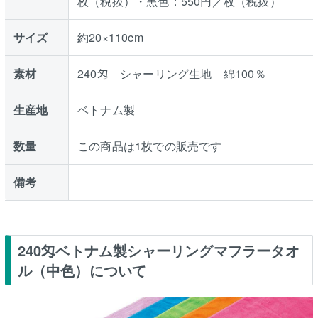
枚（税抜）・黒色：550円／枚（税抜）
サイズ
約20×110cm
素材
240匁 シャーリング生地 綿100％
生産地
ベトナム製
数量
この商品は1枚での販売です
備考
240匁ベトナム製シャーリングマフラータオ
ル（中色）について