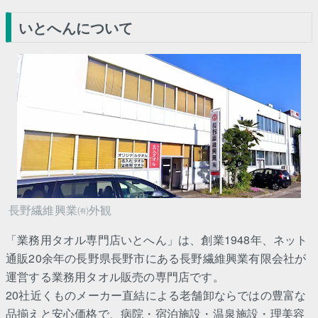
いとへんについて
長野繊維興業㈲外観
「業務用タオル専門店いとへん」は、創業1948年、ネット
通販20余年の長野県長野市にある長野繊維興業有限会社が
運営する業務用タオル販売の専門店です。
20社近くものメーカー直結による老舗卸ならではの豊富な
品揃えと安心価格で、病院・宿泊施設・温泉施設・理美容