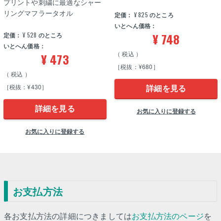
プリントや刺繍に最適なシャー
リングマフラータオル
定価：
¥
825
のところ
いとへん価格：
¥
748
定価：
¥
528
のところ
いとへん価格：
税込
¥
473
［税抜：¥680］
税込
［税抜：¥430］
詳細を見る
詳細を見る
お気に入りに登録する
お気に入りに登録する
お支払方法
各お支払方法の詳細につきましては
お支払方法のページ
を