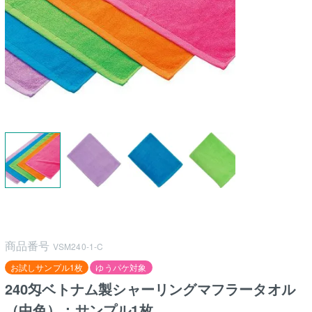
商品番号
VSM240-1-C
お試しサンプル1枚
ゆうパケ対象
240匁ベトナム製シャーリングマフラータオル
（中色）：サンプル1枚