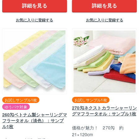
詳細を見る
詳細を見る
お気に入りに登録する
お気に入りに登録する
お試しサンプル1枚
お試しサンプル1枚
ゆうパケ対象
270匁ネクストカラーシャーリン
グマフラータオル：サンプル1枚
260匁ベトナム製シャーリングマ
フラータオル（淡色）：サンプ
ル1枚
価格が魅力！ 270匁 約
21×120cm