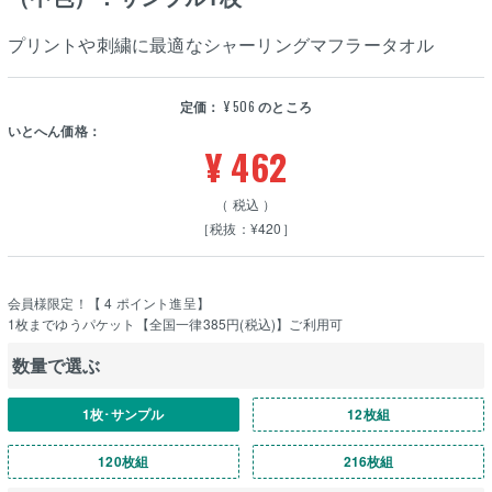
プリントや刺繍に最適なシャーリングマフラータオル
定価：
¥
506
のところ
いとへん価格：
¥
462
税込
［税抜：¥420］
会員様限定！【
4
ポイント進呈】
1枚までゆうパケット【全国一律385円(税込)】ご利用可
数量で選ぶ
1枚･サンプル
12枚組
120枚組
216枚組