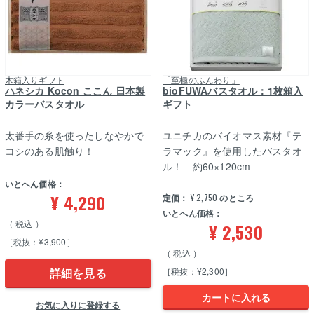
木箱入りギフト
「至極のふんわり」
ハネシカ Kocon ここん 日本製
bioFUWAバスタオル：1枚箱入
カラーバスタオル
ギフト
太番手の糸を使ったしなやかで
ユニチカのバイオマス素材『テ
コシのある肌触り！
ラマック』を使用したバスタオ
ル！ 約60×120cm
いとへん価格：
¥
4,290
定価：
¥
2,750
のところ
いとへん価格：
税込
¥
2,530
［税抜：¥3,900］
税込
詳細を見る
［税抜：¥2,300］
カートに入れる
お気に入りに登録する