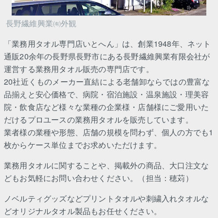
長野繊維興業㈲外観
「業務用タオル専門店いとへん」は、創業1948年、ネット
通販20余年の長野県長野市にある長野繊維興業有限会社が
運営する業務用タオル販売の専門店です。
20社近くものメーカー直結による老舗卸ならではの豊富な
品揃えと安心価格で、病院・宿泊施設・温泉施設・理美容
院・飲食店など様々な業種の企業様・店舗様にご愛用いた
だけるプロユースの業務用タオルを販売しています。
業者様の業種や形態、店舗の規模を問わず、個人の方でも1
枚からケース単位までお求めいただけます。
業務用タオルに関することや、掲載外の商品、大口注文な
どもお気軽にお問い合わせください。（担当：穂苅）
ノベルティグッズなどプリントタオルや刺繍入れタオルな
どオリジナルタオル製品もお任せください。