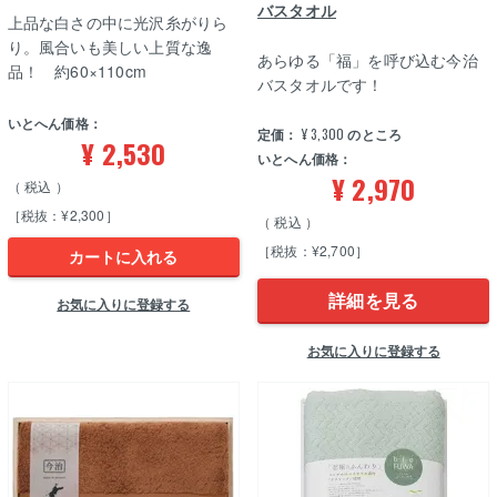
バスタオル
上品な白さの中に光沢糸がりら
り。風合いも美しい上質な逸
あらゆる「福」を呼び込む今治
品！ 約60×110cm
バスタオルです！
いとへん価格：
定価：
¥
3,300
のところ
¥
2,530
いとへん価格：
¥
2,970
税込
［税抜：¥2,300］
税込
［税抜：¥2,700］
カートに入れる
詳細を見る
お気に入りに登録する
お気に入りに登録する