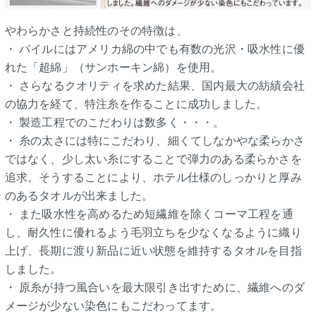
やわらかさと持続性のその特徴は、
・ パイルにはアメリカ綿の中でも有数の光沢・吸水性に優
れた「超綿」（サンホーキン綿）を使用。
・ さらなるクオリティを求めた結果、国内最大の紡績会社
の協力を経て、特注糸を作ることに成功しました。
・ 製造工程でのこだわりは数多く・・・。
・ 糸の太さには特にこだわり、細くてしなかやな柔らかさ
ではなく、少し太い糸にすることで弾力のある柔らかさを
追求。そうすることにより、ホテル仕様のしっかりと厚み
のあるタオルが出来ました。
・ また吸水性を高めるため短繊維を除くコーマ工程を通
し、耐久性に優れるよう毛羽立ちを少なくなるように織り
上げ、長期に渡り新品に近い状態を維持するタオルを目指
しました。
・ 原糸が持つ風合いを最大限引き出すために、繊維へのダ
メージが少ない染色にもこだわってます。