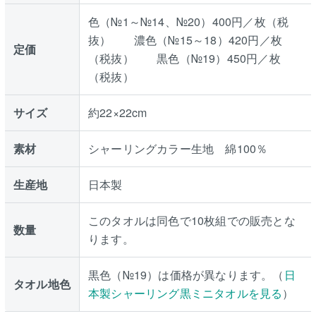
色（№1～№14、№20）400円／枚（税
抜） 濃色（№15～18）420円／枚
定価
（税抜） 黒色（№19）450円／枚
（税抜）
サイズ
約22×22cm
素材
シャーリングカラー生地 綿100％
生産地
日本製
このタオルは同色で10枚組での販売とな
数量
ります。
黒色（№19）は価格が異なります。（
日
タオル地色
本製シャーリング黒ミニタオルを見る
）