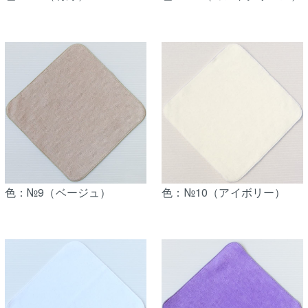
色：№9（ベージュ）
色：№10（アイボリー）