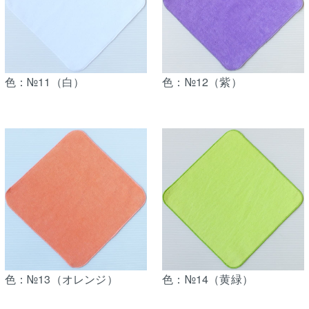
色：№11（白）
色：№12（紫）
色：№13（オレンジ）
色：№14（黄緑）