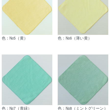
色：№5（黄）
色：№6（薄い黄）
色：№7（青緑）
色：№8（ミントグリーン）