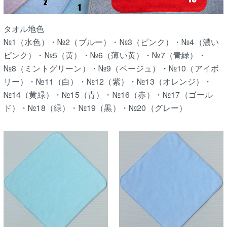
タオル地色
№1（水色）・№2（ブルー）・№3（ピンク）・№4（濃い
ピンク）・№5（黄）・№6（薄い黄）・№7（青緑）・
№8（ミントグリーン）・№9（ベージュ）・№10（アイボ
リー）・№11（白）・№12（紫）・№13（オレンジ）・
№14（黄緑）・№15（青）・№16（赤）・№17（ゴール
ド）・№18（緑）・№19（黒）・№20（グレー）