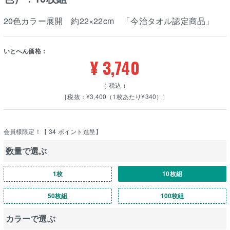
20色カラー展開 約22×22cm 「今治タオル認定商品」
いとへん価格：
¥
3,740
税込
［税抜：¥3,400（1枚あたり¥340）］
会員様限定！【
34
ポイント進呈】
数量で選ぶ
1枚
10枚組
50枚組
100枚組
カラーで選ぶ