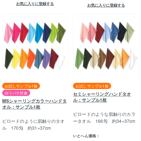
お気に入りに登録する
お気に入りに登録する
お試しサンプル1枚
お試しサンプル1枚
ゆうパケ対象
セミシャーリングハンドタオ
ル：サンプル1枚
MSシャーリングカラーハンドタ
オル：サンプル1枚
ビロードのような肌触りのカラ
ビロードのように肌触りのタオ
ータオル 166匁 約34×37cm
ル 170匁 約31×37cm
いとへん価格：