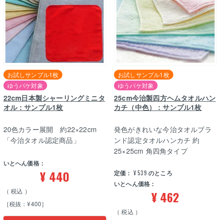
お試しサンプル1枚
お試しサンプル1枚
ゆうパケ対象
ゆうパケ対象
22cm日本製シャーリングミニタ
25cm今治製四方ヘムタオルハン
オル：サンプル1枚
カチ（中色）：サンプル1枚
20色カラー展開 約22×22cm
発色がきれいな今治タオルブラ
「今治タオル認定商品」
ンド認定タオルハンカチ 約
25×25cm 角四角タイプ
いとへん価格：
¥
440
定価：
¥
539
のところ
いとへん価格：
税込
¥
462
［税抜：¥400］
税込