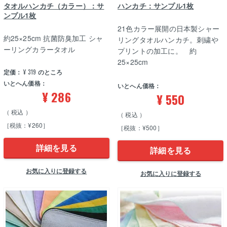
タオルハンカチ（カラー）：サ
ハンカチ：サンプル1枚
ンプル1枚
21色カラー展開の日本製シャー
約25×25cm 抗菌防臭加工 シャ
リングタオルハンカチ。刺繍や
ーリングカラータオル
プリントの加工に。 約
25×25cm
定価：
¥
319
のところ
いとへん価格：
いとへん価格：
¥
286
¥
550
税込
税込
［税抜：¥260］
［税抜：¥500］
詳細を見る
詳細を見る
お気に入りに登録する
お気に入りに登録する