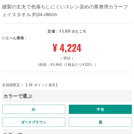
縫製の丈夫で色落ちしにくいスレン染めの業務用カラーフ
ェイスタオル 約34×86cm
定価：
¥
5,808
のところ
いとへん価格：
¥
4,224
税込
［税抜：¥3,840（1枚あたり¥320）］
会員様限定！【
38
ポイント進呈】
カラーで選ぶ
白
中色
ダークブラウン
黒