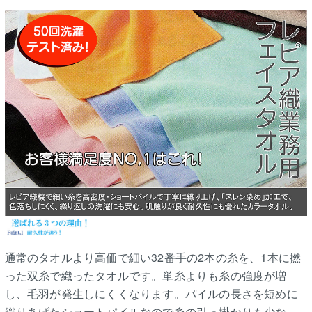
通常のタオルより高価で細い32番手の2本の糸を、1本に撚
った双糸で織ったタオルです。単糸よりも糸の強度が増
し、毛羽が発生しにくくなります。パイルの長さを短めに
織りあげたショートパイルなので糸の引っ掛かりも少な