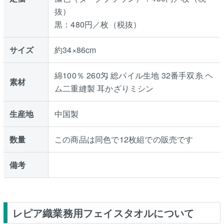
抜）
黒：480円／枚（税抜）
サイズ
約34×86cm
綿100％ 260匁 総パイル生地 32番手双糸 ヘ
素材
ム二重縫製 耳かざりミシン
生産地
中国製
数量
この商品は同色で12枚組での販売です
備考
レピア織業務用フェイスタオルについて