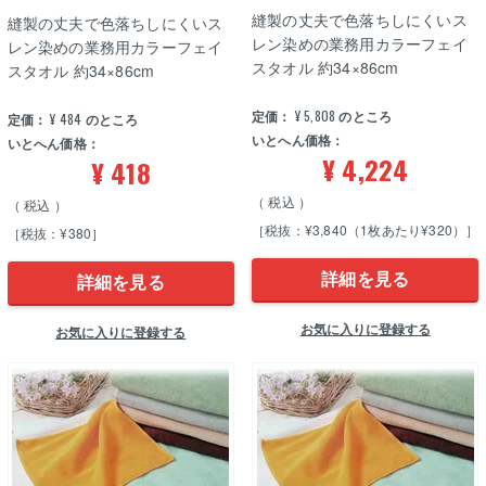
縫製の丈夫で色落ちしにくいス
縫製の丈夫で色落ちしにくいス
レン染めの業務用カラーフェイ
レン染めの業務用カラーフェイ
スタオル 約34×86cm
スタオル 約34×86cm
定価：
¥
5,808
のところ
定価：
¥
484
のところ
いとへん価格：
いとへん価格：
¥
4,224
¥
418
税込
税込
［税抜：¥3,840（1枚あたり¥320）］
［税抜：¥380］
詳細を見る
詳細を見る
お気に入りに登録する
お気に入りに登録する