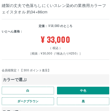
縫製の丈夫で色落ちしにくいスレン染めの業務用カラーフ
ェイスタオル 約34×86cm
定価：
¥
58,080
のところ
いとへん価格：
¥
33,000
税込
［税抜：¥30,000（1枚あたり¥250）］
会員様限定！【
300
ポイント進呈】
カラーで選ぶ
白
中色
ダークブラウン
黒