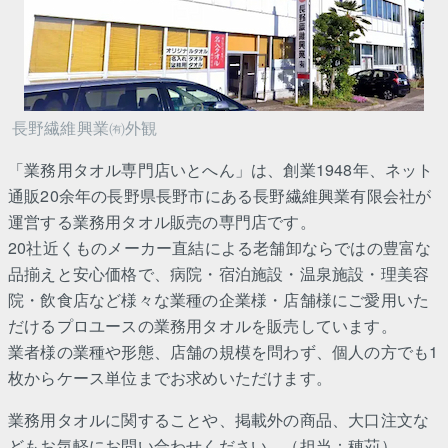
長野繊維興業㈲外観
「業務用タオル専門店いとへん」は、創業1948年、ネット
通販20余年の長野県長野市にある長野繊維興業有限会社が
運営する業務用タオル販売の専門店です。
20社近くものメーカー直結による老舗卸ならではの豊富な
品揃えと安心価格で、病院・宿泊施設・温泉施設・理美容
院・飲食店など様々な業種の企業様・店舗様にご愛用いた
だけるプロユースの業務用タオルを販売しています。
業者様の業種や形態、店舗の規模を問わず、個人の方でも1
枚からケース単位までお求めいただけます。
業務用タオルに関することや、掲載外の商品、大口注文な
どもお気軽にお問い合わせください。（担当：穂苅）