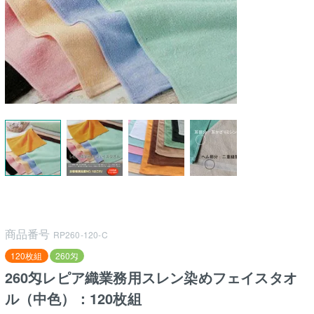
商品番号
RP260-120-C
120枚組
260匁
260匁レピア織業務用スレン染めフェイスタオ
ル（中色）：120枚組