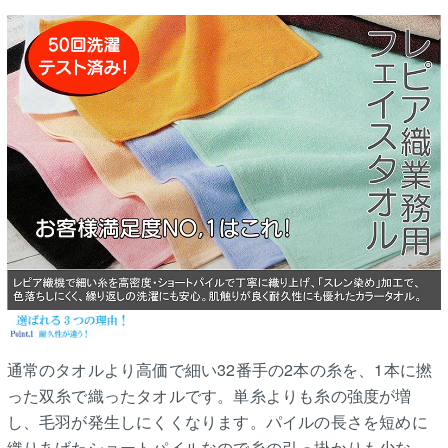
通常のタオルより高価で細い32番手の2本の糸を、1本に撚
った双糸で織ったタオルです。単糸よりも糸の強度が増
し、毛羽が発生しにくくなります。パイルの長さを短めに
織りあげたショートパイルなので糸の引っ掛かりも少な