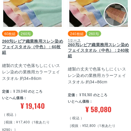
60枚組
260匁
240枚組
260匁
1ケース
260匁レピア織業務用スレン染め
260匁レピア織業務用スレン染め
フェイスタオル（中色）：60枚
フェイスタオル（中色）：240枚
組
組
縫製の丈夫で色落ちしにくいス
縫製の丈夫で色落ちしにくいス
レン染めの業務用カラーフェイ
レン染めの業務用カラーフェイ
スタオル 約34×86cm
スタオル 約34×86cm
定価：
¥
29,040
のところ
定価：
¥
116,160
のところ
いとへん価格：
いとへん価格：
¥
19,140
¥
58,080
税込
税込
［税抜：¥17,400（1枚あたり
［税抜：¥52,800（1枚あたり
¥290）］