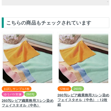
こちらの商品もチェックされています
お試しサンプル1枚
12枚組
260匁
ゆうパケ対象
260匁
260匁レピア織業務用スレン染め
フェイスタオル（中色）：12枚
260匁レピア織業務用スレン染め
組
フェイスタオル（中色）