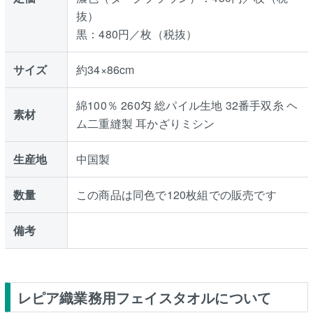
抜）
黒：480円／枚（税抜）
サイズ
約34×86cm
綿100％ 260匁 総パイル生地 32番手双糸 ヘ
素材
ム二重縫製 耳かざりミシン
生産地
中国製
数量
この商品は同色で120枚組での販売です
備考
レピア織業務用フェイスタオルについて