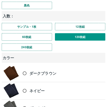
黒色
入数：
サンプル・1枚
12枚組
60枚組
120枚組
240枚組
カラー
ダークブラウン
ネイビー