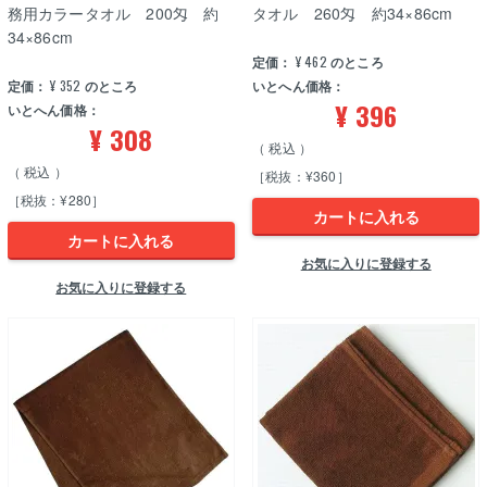
務用カラータオル 200匁 約
タオル 260匁 約34×86cm
34×86cm
定価：
¥
462
のところ
定価：
¥
352
のところ
いとへん価格：
¥
396
いとへん価格：
¥
308
税込
税込
［税抜：¥360］
［税抜：¥280］
カートに入れる
カートに入れる
お気に入りに登録する
お気に入りに登録する