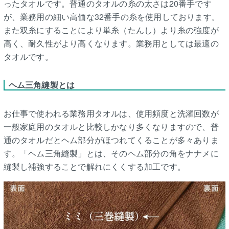
ったタオルです。普通のタオルの糸の太さは20番手です
が、業務用の細い高価な32番手の糸を使用しております。
また双糸にすることにより単糸（たんし）より糸の強度が
高く、耐久性がより高くなります。業務用としては最適の
タオルです。
ヘム三角縫製とは
お仕事で使われる業務用タオルは、使用頻度と洗濯回数が
一般家庭用のタオルと比較しかなり多くなりますので、普
通のタオルだとヘム部分がほつれてくることが多々ありま
す。「ヘム三角縫製」とは、そのヘム部分の角をナナメに
縫製し補強することで解れにくくする加工です。