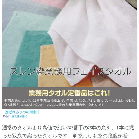
通常のタオルより高価で細い32番手の2本の糸を、1本に撚
った双糸で織ったタオルです。単糸よりも糸の強度が増