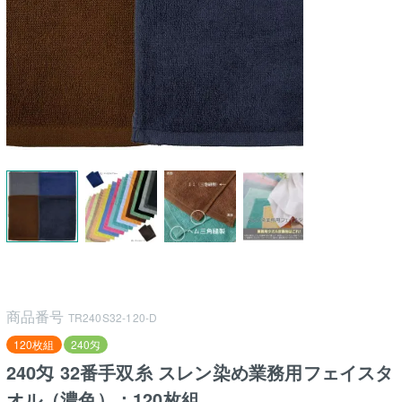
商品番号
TR240S32-120-D
120枚組
240匁
240匁 32番手双糸 スレン染め業務用フェイスタ
オル（濃色）：120枚組