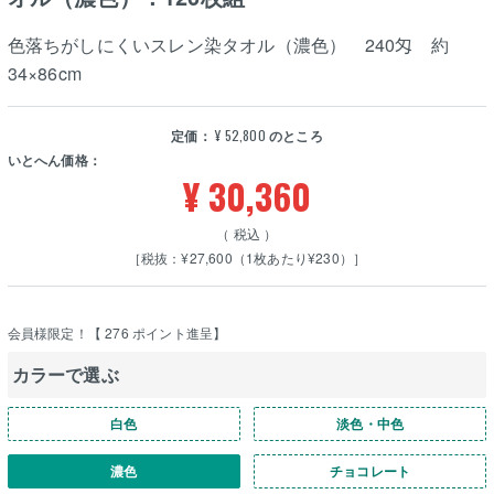
色落ちがしにくいスレン染タオル（濃色） 240匁 約
34×86cm
定価：
¥
52,800
のところ
いとへん価格：
¥
30,360
税込
［税抜：¥27,600（1枚あたり¥230）］
会員様限定！【
276
ポイント進呈】
カラーで選ぶ
白色
淡色・中色
濃色
チョコレート