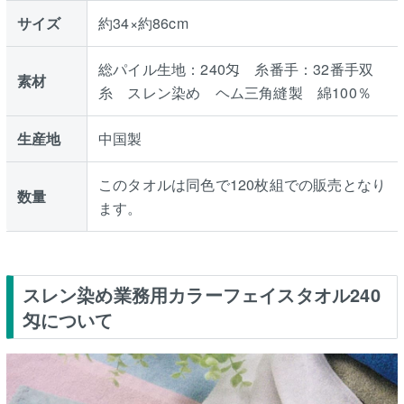
サイズ
約34×約86cm
総パイル生地：240匁 糸番手：32番手双
素材
糸 スレン染め ヘム三角縫製 綿100％
生産地
中国製
このタオルは同色で120枚組での販売となり
数量
ます。
スレン染め業務用カラーフェイスタオル240
匁について