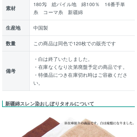
180匁 総パイル地 綿100％ 16番手単
素材
糸 コーマ糸 新疆綿
生産地
中国製
数量
この商品は同色で120枚での販売です
・白は終了いたしました。
・在庫なくなり次第廃盤予定の商品です。
備考
・特価品につき在庫切れ時はご容赦くださ
い。
新疆綿スレン染おしぼりタオルについて