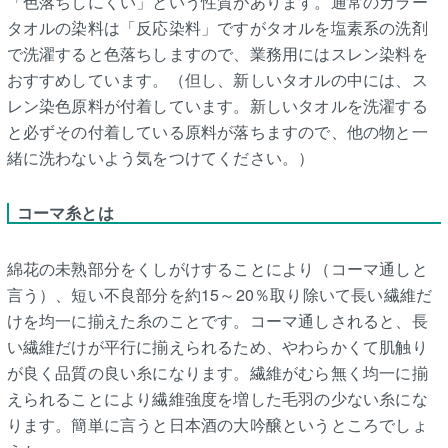
「色落ちしにくい」という性質があります。通常のカラー
タオルの染料は「反応染料」ですがタオルを塩素系の洗剤
で洗濯すると色落ちしますので、業務用にはスレン染料を
おすすめしています。（但し、新しいタオルの中には、ス
レン染色原料が付着しています。新しいタオルを洗濯する
と必ずその付着している原料が落ちますので、他の物と一
緒に洗わないよう気をつけてください。）
コーマ糸とは
綿花の未熟部分をくしがけすることにより（コーマ通しと
言う）、短い不良部分を約15～20％取り除いて長い繊維だ
けを均一に揃えた糸のことです。コーマ通しされると、長
い繊維だけが平行に揃えられるため、やわらかくて肌触り
が良く品質の良い糸になります。繊維がむら無く均一に揃
えられることにより繊維強度を増した毛羽の少ない糸にな
ります。簡単に言うと日本酒の大吟醸というところでしょ