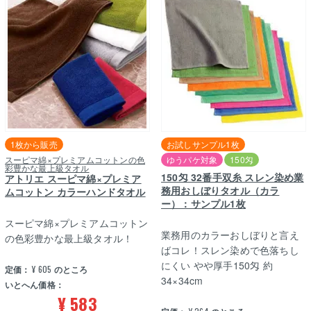
1枚から販売
お試しサンプル1枚
スーピマ綿×プレミアムコットンの色
ゆうパケ対象
150匁
彩豊かな最上級タオル
150匁 32番手双糸 スレン染め業
アトリエ スーピマ綿×プレミア
務用おしぼりタオル（カラ
ムコットン カラーハンドタオル
ー）：サンプル1枚
スーピマ綿×プレミアムコットン
業務用のカラーおしぼりと言え
の色彩豊かな最上級タオル！
ばコレ！スレン染めで色落ちし
にくい やや厚手150匁 約
定価：
¥
605
のところ
34×34cm
いとへん価格：
¥
583