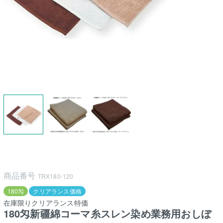
商品番号
TRX180-120
180匁
クリアランス価格
在庫限りクリアランス特価
180匁新疆綿コーマ糸スレン染め業務用おしぼ