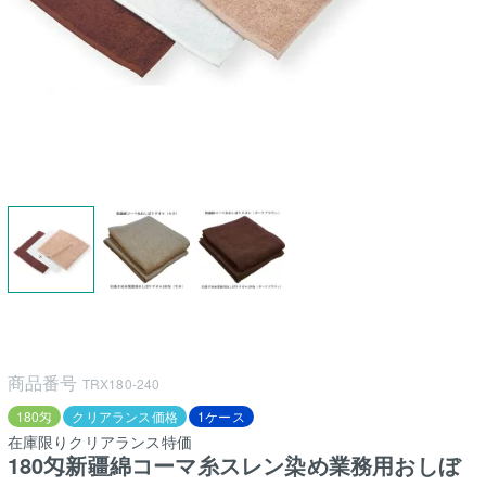
商品番号
TRX180-240
180匁
クリアランス価格
1ケース
在庫限りクリアランス特価
180匁新疆綿コーマ糸スレン染め業務用おしぼ