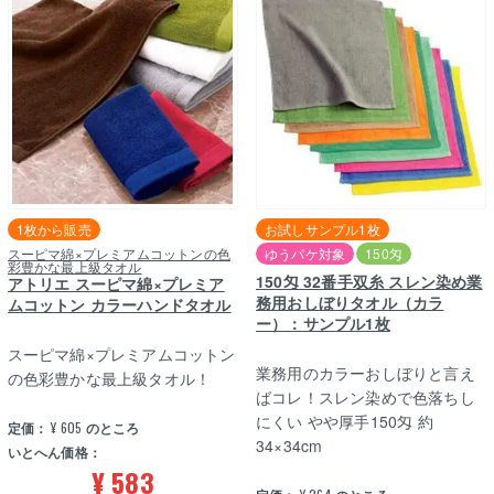
1枚から販売
お試しサンプル1枚
スーピマ綿×プレミアムコットンの色
ゆうパケ対象
150匁
彩豊かな最上級タオル
150匁 32番手双糸 スレン染め業
アトリエ スーピマ綿×プレミア
務用おしぼりタオル（カラ
ムコットン カラーハンドタオル
ー）：サンプル1枚
スーピマ綿×プレミアムコットン
業務用のカラーおしぼりと言え
の色彩豊かな最上級タオル！
ばコレ！スレン染めで色落ちし
にくい やや厚手150匁 約
定価：
¥
605
のところ
34×34cm
いとへん価格：
¥
583