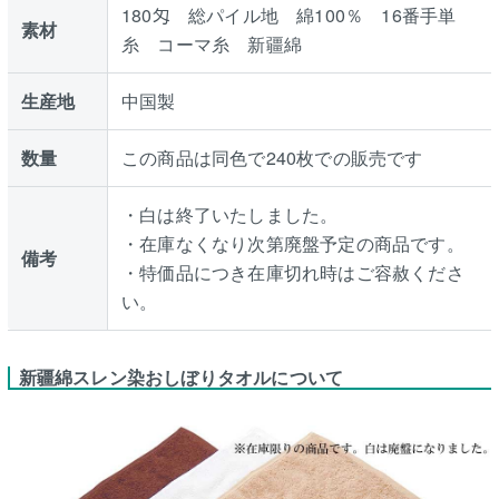
180匁 総パイル地 綿100％ 16番手単
素材
糸 コーマ糸 新疆綿
生産地
中国製
数量
この商品は同色で240枚での販売です
・白は終了いたしました。
・在庫なくなり次第廃盤予定の商品です。
備考
・特価品につき在庫切れ時はご容赦くださ
い。
新疆綿スレン染おしぼりタオルについて