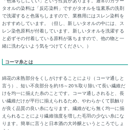
「色落ちしにくい」という性質があります。通常のカラー
タオルの染料は「反応染料」ですがタオルを塩素系の洗剤
で洗濯すると色落ちしますので、業務用にはスレン染料を
おすすめしています。（但し、新しいタオルの中には、ス
レン染色原料が付着しています。新しいタオルを洗濯する
と必ずその付着している原料が落ちますので、他の物と一
緒に洗わないよう気をつけてください。）
コーマ糸とは
綿花の未熟部分をくしがけすることにより（コーマ通しと
言う）、短い不良部分を約15～20％取り除いて長い繊維だ
けを均一に揃えた糸のことです。コーマ通しされると、長
い繊維だけが平行に揃えられるため、やわらかくて肌触り
が良く品質の良い糸になります。繊維がむら無く均一に揃
えられることにより繊維強度を増した毛羽の少ない糸にな
ります。簡単に言うと日本酒の大吟醸というところでしょ