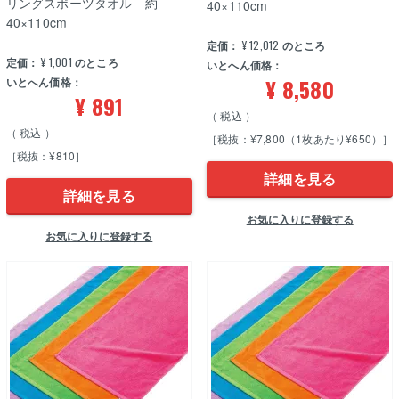
リングスポーツタオル 約
40×110cm
40×110cm
定価：
¥
12,012
のところ
定価：
¥
1,001
のところ
いとへん価格：
¥
8,580
いとへん価格：
¥
891
税込
税込
［税抜：¥7,800（1枚あたり¥650）］
［税抜：¥810］
詳細を見る
詳細を見る
お気に入りに登録する
お気に入りに登録する