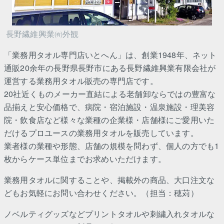
長野繊維興業㈲外観
「業務用タオル専門店いとへん」は、創業1948年、ネット
通販20余年の長野県長野市にある長野繊維興業有限会社が
運営する業務用タオル販売の専門店です。
20社近くものメーカー直結による老舗卸ならではの豊富な
品揃えと安心価格で、病院・宿泊施設・温泉施設・理美容
院・飲食店など様々な業種の企業様・店舗様にご愛用いた
だけるプロユースの業務用タオルを販売しています。
業者様の業種や形態、店舗の規模を問わず、個人の方でも1
枚からケース単位までお求めいただけます。
業務用タオルに関することや、掲載外の商品、大口注文な
どもお気軽にお問い合わせください。（担当：穂苅）
ノベルティグッズなどプリントタオルや刺繍入れタオルな