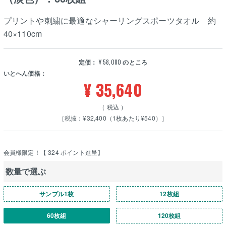
プリントや刺繍に最適なシャーリングスポーツタオル 約
40×110cm
定価：
¥
58,080
のところ
いとへん価格：
¥
35,640
税込
［税抜：¥32,400（1枚あたり¥540）］
会員様限定！【
324
ポイント進呈】
数量で選ぶ
サンプル1枚
12枚組
60枚組
120枚組