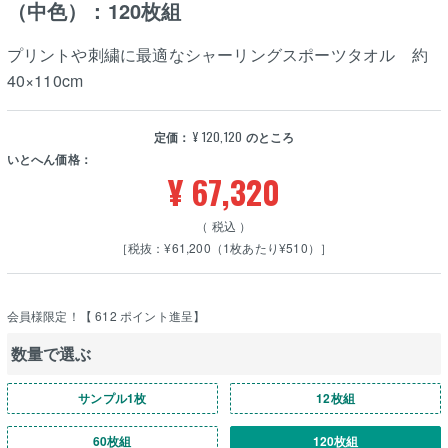
（中色）：120枚組
プリントや刺繍に最適なシャーリングスポーツタオル 約
40×110cm
定価：
¥
120,120
のところ
いとへん価格：
¥
67,320
税込
［税抜：¥61,200（1枚あたり¥510）］
会員様限定！【
612
ポイント進呈】
数量で選ぶ
サンプル1枚
12枚組
60枚組
120枚組