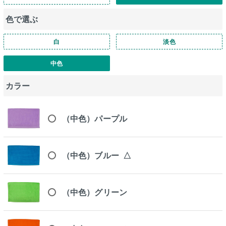
色で選ぶ
白
淡色
中色
カラー
（中色）パープル
（中色）ブルー
△
（中色）グリーン