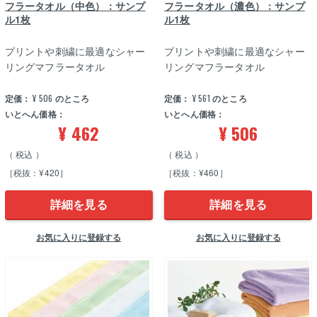
フラータオル（中色）：サンプ
フラータオル（濃色）：サンプ
ル1枚
ル1枚
プリントや刺繍に最適なシャー
プリントや刺繍に最適なシャー
リングマフラータオル
リングマフラータオル
定価：
¥
506
のところ
定価：
¥
561
のところ
いとへん価格：
いとへん価格：
¥
462
¥
506
税込
税込
［税抜：¥420］
［税抜：¥460］
詳細を見る
詳細を見る
お気に入りに登録する
お気に入りに登録する