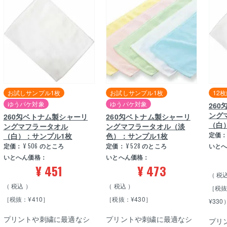
お試しサンプル1枚
お試しサンプル1枚
12
ゆうパケ対象
ゆうパケ対象
26
ング
260匁ベトナム製シャーリ
260匁ベトナム製シャーリ
（白
ングマフラータオル
ングマフラータオル（淡
定価
（白）：サンプル1枚
色）：サンプル1枚
定価：
¥
506
のところ
定価：
¥
528
のところ
いと
いとへん価格：
いとへん価格：
¥
451
¥
473
税
税込
税込
［税抜
［税抜：¥410］
［税抜：¥430］
¥330
プリントや刺繍に最適なシ
プリントや刺繍に最適なシ
プリ