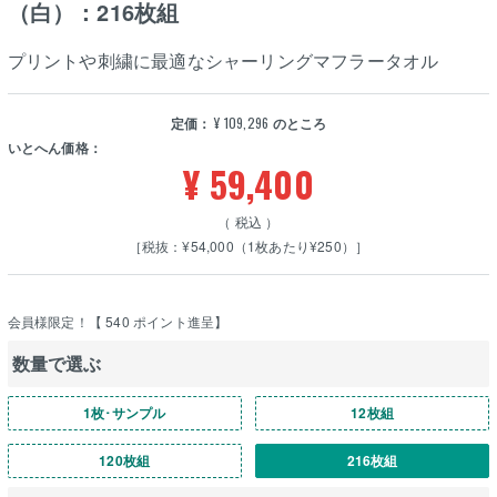
（白）：216枚組
プリントや刺繍に最適なシャーリングマフラータオル
定価：
¥
109,296
のところ
いとへん価格：
¥
59,400
税込
［税抜：¥54,000（1枚あたり¥250）］
会員様限定！【
540
ポイント進呈】
数量で選ぶ
1枚･サンプル
12枚組
120枚組
216枚組