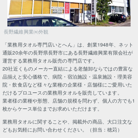
長野繊維興業㈲外観
「業務用タオル専門店いとへん」は、創業1948年、ネット
通販20余年の長野県長野市にある長野繊維興業有限会社が
運営する業務用タオル販売の専門店です。
20社近くものメーカー直結による老舗卸ならではの豊富な
品揃えと安心価格で、病院・宿泊施設・温泉施設・理美容
院・飲食店など様々な業種の企業様・店舗様にご愛用いた
だけるプロユースの業務用タオルを販売しています。
業者様の業種や形態、店舗の規模を問わず、個人の方でも1
枚からケース単位までお求めいただけます。
業務用タオルに関することや、掲載外の商品、大口注文な
どもお気軽にお問い合わせください。（担当：穂苅）