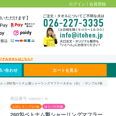
ログイン
会員登録
用いただけます】
ジナルタオルはこちら➚
問い合わせ
カートを見る
オル
260匁ベトナム製シャーリングマフラータオル（白）：サンプル1枚
商品番号
VSM260-1-W
お試しサンプル1枚
ゆうパケ対象
260匁ベトナム製シャーリングマフラー