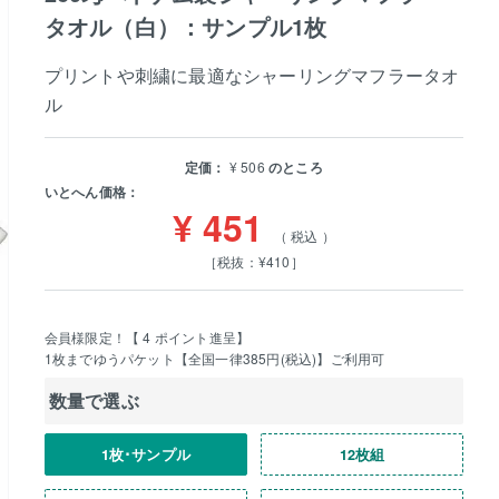
タオル（白）：サンプル1枚
プリントや刺繍に最適なシャーリングマフラータオ
ル
定価：
¥
506
のところ
いとへん価格：
¥
451
税込
［税抜：¥410］
会員様限定！【
4
ポイント進呈】
1枚までゆうパケット【全国一律385円(税込)】ご利用可
数量で選ぶ
1枚･サンプル
12枚組