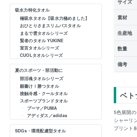
サイズ
吸水力特化タオル
素材
極吸水タオル【吸水力極めました】
おひとりさまスリムバスタオル
生産地
まるで雲タオルシリーズ
賢者のタオル YUKINE
宣言タオルシリーズ
数量
CUOLタオルシリーズ
備考
夏のスポーツ・部活動に
部活魂タオルシリーズ
願書け！勝つタオル
ベト
接触冷感・クールタオル
スポーツブランドタオル
プーマ／PUMA
5色展開
アディダス／adidas
シャーリ
プリント
SDGs・環境配慮型タオル