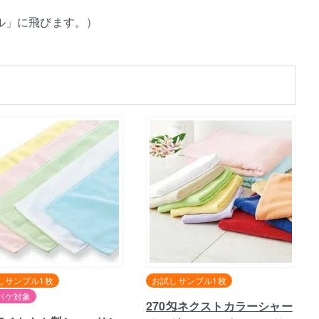
オル」に飛びます。）
しサンプル1枚
お試しサンプル1枚
パケ対象
270匁ネクストカラーシャー