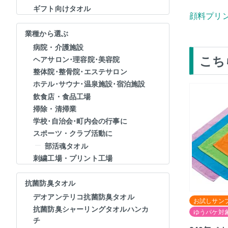
ギフト向けタオル
顔料プリ
業種から選ぶ
病院・介護施設
こち
ヘアサロン･理容院･美容院
整体院･整骨院･エステサロン
ホテル･サウナ･温泉施設･宿泊施設
飲食店・食品工場
掃除・清掃業
学校･自治会･町内会の行事に
スポーツ・クラブ活動に
部活魂タオル
刺繍工場・プリント工場
抗菌防臭タオル
デオアンテリコ抗菌防臭タオル
お試しサン
抗菌防臭シャーリングタオルハンカ
ゆうパケ対
チ